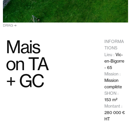
DRAG ➔
Mais
INFORMA
TIONS
Lieu :
Vic-
on TA
en-Bigorre
- 65
+ GC
Mission :
Mission
complète
SHON :
153 m²
Montant :
280 000 €
HT