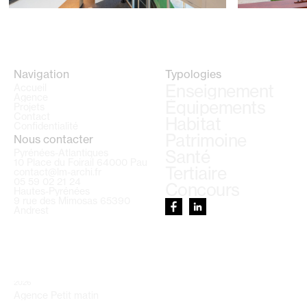
Navigation
Typologies
Enseignement
Accueil
Agence
Équipements
Projets
Contact
Habitat
Confidentialité
Patrimoine
Nous contacter
Pyrénées-Atlantiques
Santé
10 Place du Foirail 64000 Pau
Tertiaire
contact@lm-archi.fr
05 59 02 21 24
Concours
Hautes-Pyrénées
9 rue des Mimosas 65390
Andrest
2026
Agence Petit matin