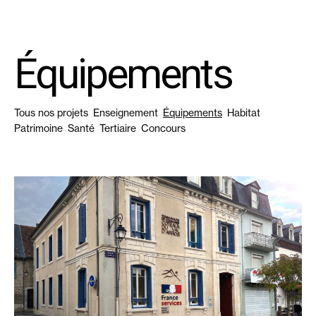
+ MENU
+ MENU
x FERMER
x FERMER
Équipements
Tous nos projets
Enseignement
Équipements
Habitat
Patrimoine
Santé
Tertiaire
Concours