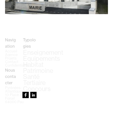
Navig
Typolo
ation
gies
Enseignement
Accueil
Agence
Équipements
Projets
Contact
Habitat
Confidentialité
Patrimoine
Nous
Santé
conta
Tertiaire
cter
Concours
Pyrénées-
Atlantiques
10 Place du
Foirail
64000 Pau