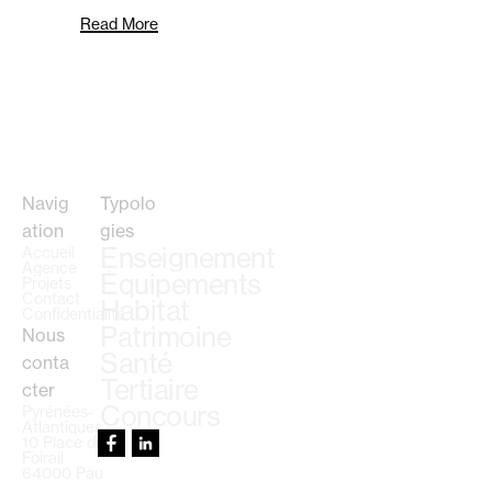
Read More
Navig
Typolo
ation
gies
Enseignement
Accueil
Agence
Équipements
Projets
Contact
Habitat
Confidentialité
Patrimoine
Nous
Santé
conta
Tertiaire
cter
Concours
Pyrénées-
Atlantiques
10 Place du
Foirail
64000 Pau