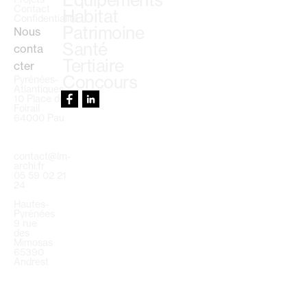
Équipements
Contact
Habitat
Confidentialité
Patrimoine
Nous
Santé
conta
Tertiaire
cter
Concours
Pyrénées-
Atlantiques
10 Place du
Foirail
64000 Pau
contact@lm-
archi.fr
05 59 02 21
24
Hautes-
Pyrénées
9 rue
des
Mimosas
65390
Andrest