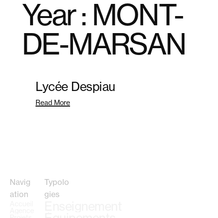
Year :
MONT-
+ MENU
+ MENU
x FERMER
x FERMER
DE-MARSAN
Lycée Despiau
Read More
Navig
Typolo
ation
gies
Enseignement
Accueil
Agence
Projets