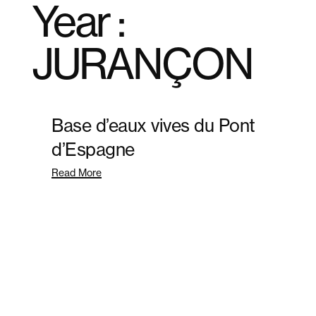
Year :
+ MENU
+ MENU
x FERMER
x FERMER
JURANÇON
Base d’eaux vives du Pont
d’Espagne
Read More