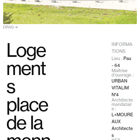
DRAG ➔
Loge
INFORMA
TIONS
Lieu :
Pau
ment
- 64
Maîtrise
d'ouvrage :
s
URBAN
VITALIM
N°4
place
Architecte
mandatair
e :
de la
L+MOURE
AUX
Architecte
s