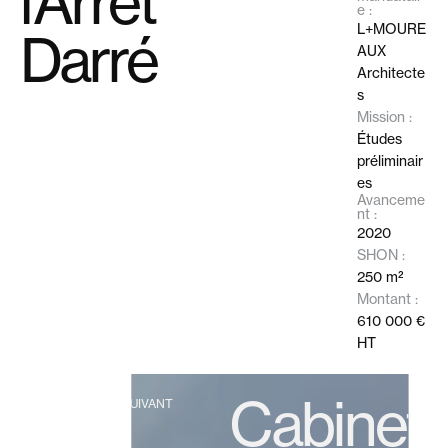
l’Arrêt
e :
L+MOURE
Darré
AUX
Architecte
s
Mission :
Études
préliminair
es
Avanceme
nt :
2020
SHON :
250 m²
Montant :
610 000 €
HT
Cabinet
PROJET SUIVANT