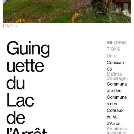
DRAG ➔
Guing
INFORMA
TIONS
Lieu :
uette
Coussan -
65
Maîtrise
du
d'ouvrage :
Communa
uté des
Lac
Commune
s des
de
Coteaux
du Val
d’Arros
Architecte
mandatair